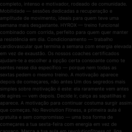
completo, intenso e motivador, rodeado de comunidade.
Mobilidade — sessões dedicadas a recuperação e
amplitude de movimento, ideais para quem teve uma
semana mais desgastante. HYROX — treino funcional
combinado com corrida, perfeito para quem quer manter
a resistência em dia. Condicionamento — trabalho
cardiovascular que termina a semana com energia elevada
em vez de exaustão. Os nossos coaches certificados
ajudam-te a escolher a opção certa consoante como te
sentes nesse dia específico — porque nem todas as
sextas pedem o mesmo treino. A motivação aparece
depois de começares, não antes Um dos segredos mais
simples sobre motivação é este: ela raramente vem antes
de agires — vem depois. Decide ir, calça as sapatilhas e
aparece. A motivação para continuar costuma surgir assim
que começas. No Revolution Fitness, a primeira aula é
gratuita e sem compromisso — uma boa forma de
começares a tua sexta-feira com energia em vez de
cansaço. Marca a tua aula em revolutionfitness.pt, liga