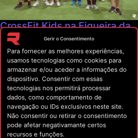
CrossFit Kids na Figueira da
Foz: benefícios para crianças
Gerir o Consentimento
e adolescentes
Para fornecer as melhores experiências,
CrossFit Kids
usamos tecnologias como cookies para
armazenar e/ou aceder a informações do
O CrossFit Kids na Figueira da Foz é uma das actividades
dispositivo. Consentir com essas
físicas mais completas que podes dar ao teu filho. No
Revolution Fitness, o programa está disponível para
tecnologias nos permitirá processar
crianças e adolescentes dos 5 aos 16 anos, dividido em
dados, como comportamento de
três grupos por idade, com coaches certificados e aulas
navegação ou IDs exclusivos neste site.
que nunca são iguais. Mais do que treino, o CrossFit Kids
Não consentir ou retirar o consentimento
desenvolve capacidades físicas, sociais e emocionais, com
base científica e num ambiente seguro, divertido e
pode afetar negativamante certos
acompanhado. O que é o CrossFit Kids? CrossFit Kids é
recursos e funções.