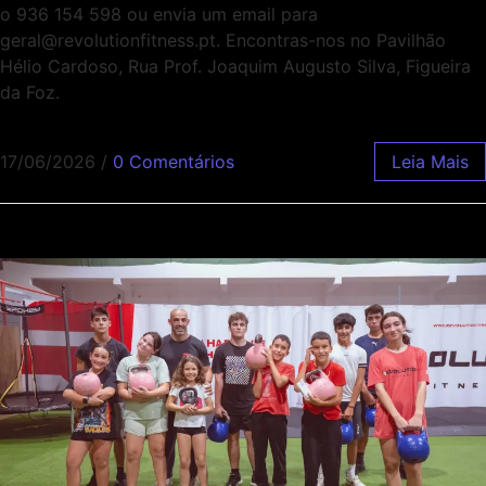
o 936 154 598 ou envia um email para
geral@revolutionfitness.pt. Encontras-nos no Pavilhão
Hélio Cardoso, Rua Prof. Joaquim Augusto Silva, Figueira
da Foz.
17/06/2026
/
0 Comentários
Leia Mais