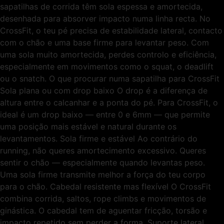
sapatilhas de corrida têm sola espessa e amortecida,
desenhada para absorver impacto numa linha recta. No
CrossFit, o teu pé precisa de estabilidade lateral, contacto
com o chão e uma base firme para levantar peso. Com
uma sola muito amortecida, perdes controlo e eficiência,
especialmente em movimentos como o squat, o deadlift
ou o snatch. O que procurar numa sapatilha para CrossFit
Sola plana ou com drop baixo O drop é a diferença de
altura entre o calcanhar e a ponta do pé. Para CrossFit, o
ideal é um drop baixo — entre 0 e 6mm — que permite
uma posição mais estável e natural durante os
levantamentos. Sola firme e estável Ao contrário do
running, não queres amortecimento excessivo. Queres
sentir o chão — especialmente quando levantas peso.
Uma sola firme transmite melhor a força do teu corpo
para o chão. Cabedal resistente mas flexível O CrossFit
combina corrida, saltos, rope climbs e movimentos de
ginástica. O cabedal tem de aguentar fricção, torsão e
impacto repetido sem perder a forma. Suporte lateral