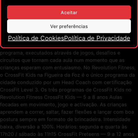
uma adaptação oficial do método CrossFit criada
especificamente para crianças e adolescentes. O objetivo
Aceitar
não é replicar o treino de adultos em versão mais
pequena, é ensinar padrões de movimento fundamentais
Ver preferências
de forma adequada a cada fase do desenvolvimento.
Política de Cookies
Política de Privacidade
Correr, saltar, empurrar, puxar, levantar e coordenar o
corpo. São estes os movimentos que formam a base do
programa, executados através de jogos, desafios e
circuitos que tornam cada aula num momento que as
crianças esperam com entusiasmo. No Revolution Fitness,
o CrossFit Kids na Figueira da Foz é o único programa da
cidade conduzido por um Head Coach com certificação
CrossFit Level 3. Os três programas de CrossFit Kids no
Revolution Fitness CrossFit Kids — 5 a 8 anos Aulas
focadas em movimento, jogo e activação. As crianças
aprendem a correr, saltar, fazer flexões e lançar com boa
postura sempre em formato de brincadeira. Intensidade
baixa, diversão a 100%. Horários: segunda e quarta às
17h20 / sábado às 11h15 CrossFit Preteens — 9 a 12 anos