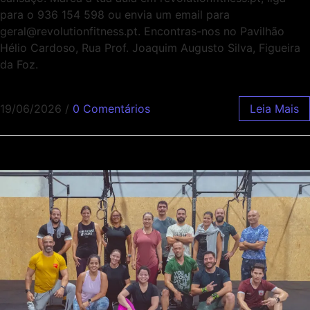
para o 936 154 598 ou envia um email para
geral@revolutionfitness.pt. Encontras-nos no Pavilhão
Hélio Cardoso, Rua Prof. Joaquim Augusto Silva, Figueira
da Foz.
19/06/2026
/
0 Comentários
Leia Mais