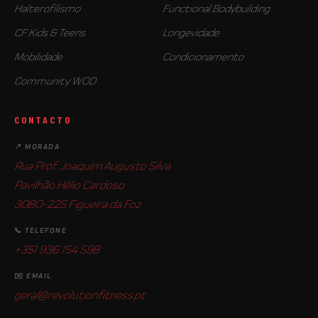
Halterofilismo
Functional Bodybuilding
CF Kids & Teens
Longevidade
Mobilidade
Condicionamento
Community WOD
CONTACTO
📍 MORADA
Rua Prof. Joaquim Augusto Silva
Pavilhão Hélio Cardoso
3080-225 Figueira da Foz
📞 TELEFONE
+351 936 154 598
✉️ EMAIL
geral@revolutionfitness.pt