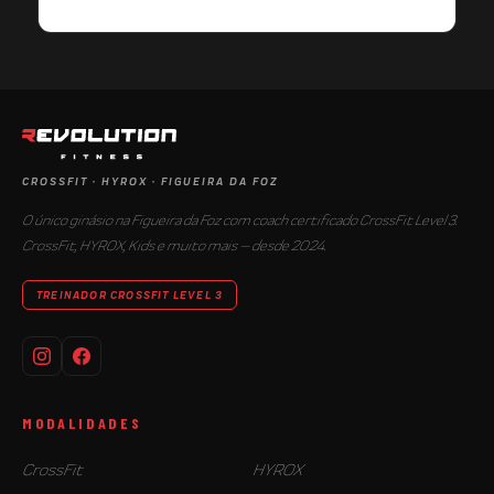
CROSSFIT · HYROX · FIGUEIRA DA FOZ
O único ginásio na Figueira da Foz com coach certificado CrossFit Level 3.
CrossFit, HYROX, Kids e muito mais — desde 2024.
TREINADOR CROSSFIT LEVEL 3
MODALIDADES
CrossFit
HYROX