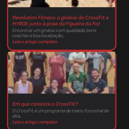
Revolution Fitness: o ginásio de CrossFit e
HYROX junto à praia da Figueira da Foz
Encontrar um ginásio com qualidade, bons
coaches e boa localização...
Leia o artigo completo
Em que consiste o CrossFit?
O CrossFit é um programa de treino funcional de
alta...
Leia o artigo completo