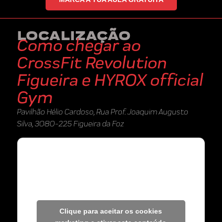
LOCALIZAÇÃO
Como chegar ao
CrossFit Revolution
Figueira e HYROX official
Gym
Pavilhão Hélio Cardoso, Rua Prof. Joaquim Augusto
Silva, 3080-225 Figueira da Foz
Clique para aceitar os cookies