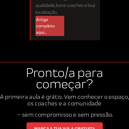
qualidade, bons coaches e boa
localização...
Artigo
completo
aqui...
Pronto/a para
começar?
A primeira aula é grátis. Vem conhecer o espaço,
os coaches
e a
comunidade
– sem compromisso e sem pressão.
MARCA A TUA AULA GRATUITA