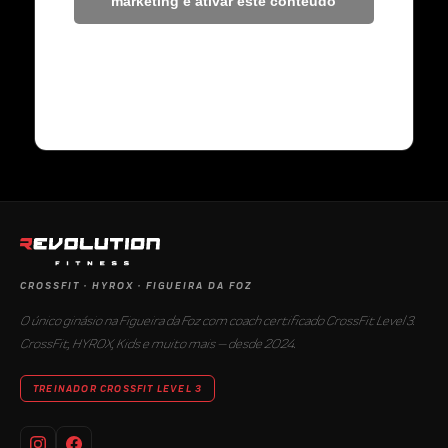
marketing e ativar este conteúdo
CROSSFIT · HYROX · FIGUEIRA DA FOZ
O único ginásio na Figueira da Foz com coach certificado CrossFit Level 3.
CrossFit, HYROX, Kids e muito mais — desde 2024.
TREINADOR CROSSFIT LEVEL 3