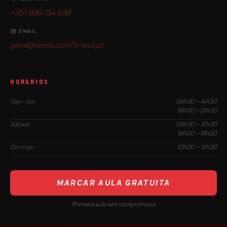
+351 936 154 598
✉️ EMAIL
geral@revolutionfitness.pt
HORÁRIOS
Seg — Sex
06h30 — 14h30
16h00 — 21h00
Sábado
09h30 — 12h30
16h00 — 19h00
Domingo
10h00 — 12h30
MARCAR AULA GRATUITA
Primeira aula sem compromisso