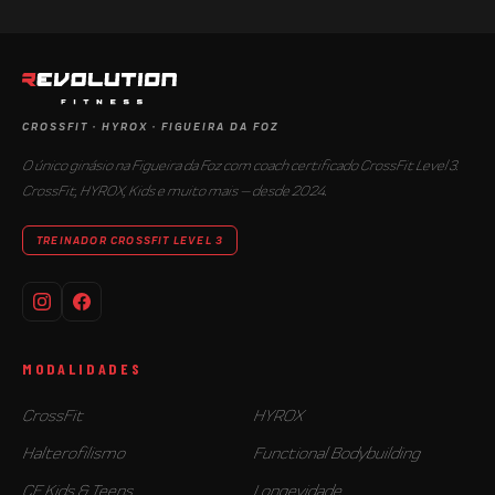
CROSSFIT · HYROX · FIGUEIRA DA FOZ
O único ginásio na Figueira da Foz com coach certificado CrossFit Level 3.
CrossFit, HYROX, Kids e muito mais — desde 2024.
TREINADOR CROSSFIT LEVEL 3
MODALIDADES
CrossFit
HYROX
Halterofilismo
Functional Bodybuilding
CF Kids & Teens
Longevidade