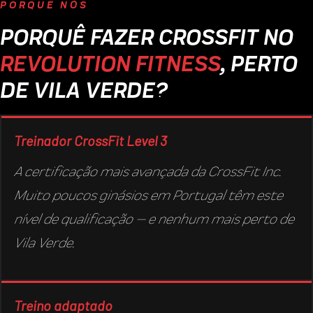
PORQUÊ NÓS
PORQUÊ FAZER CROSSFIT NO
REVOLUTION FITNESS
, PERTO
DE VILA VERDE?
Treinador CrossFit Level 3
A certificação mais avançada da CrossFit Inc.
Muito poucos ginásios em Portugal têm este
nível de qualificação — e nenhum mais perto de
Vila Verde.
Treino adaptado