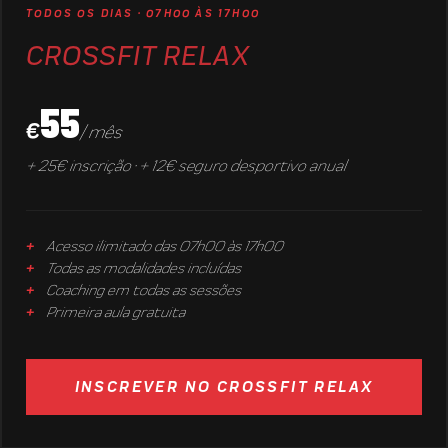
TODOS OS DIAS · 07H00 ÀS 17H00
CROSSFIT RELAX
55
€
/ mês
+ 25€ inscrição · + 12€ seguro desportivo anual
Acesso ilimitado das 07h00 às 17h00
Todas as modalidades incluídas
Coaching em todas as sessões
Primeira aula gratuita
INSCREVER NO CROSSFIT RELAX