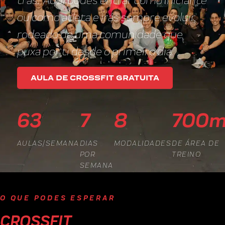
trás. Aqui podes entrar como iniciante
ou como atleta e irás sempre evoluir,
rodeado de uma comunidade que
puxa por ti desde o primeiro dia.
AULA DE CROSSFIT GRATUITA
63
7
8
700m
AULAS/SEMANA
DIAS
MODALIDADES
DE ÁREA DE
POR
TREINO
SEMANA
O QUE PODES ESPERAR
CROSSFIT