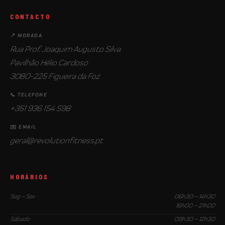
CONTACTO
📍 MORADA
Rua Prof. Joaquim Augusto Silva
Pavilhão Hélio Cardoso
3080-225 Figueira da Foz
📞 TELEFONE
+351 936 154 598
✉️ EMAIL
geral@revolutionfitness.pt
HORÁRIOS
Seg — Sex
06h30 — 14h30
16h00 — 21h00
Sábado
09h30 — 12h30