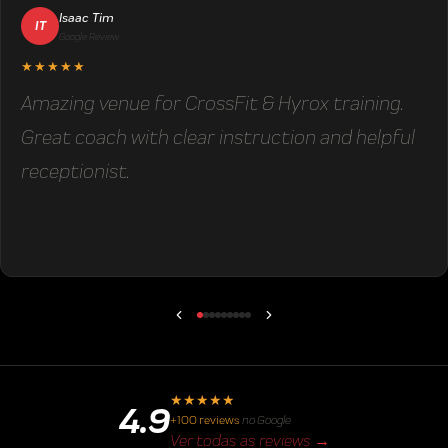
Isaac Tim
IT
Google Review
★★★★★
Amazing venue for CrossFit & Hyrox training.
Great coach with clear instruction and helpful
receptionist.
★
★
★
★
★
4.9
+100 reviews
no Google
Ver todas as reviews →