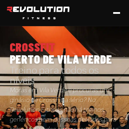
CROSSFIT
PERTO DE VILA VERDE
Treino para todos os
níveis
Moras em Vila Verde e procuras um
ginásio de CrossFit a sério? No
Revolution Fitness não há treinos
genéricos nem pessoas deixadas para