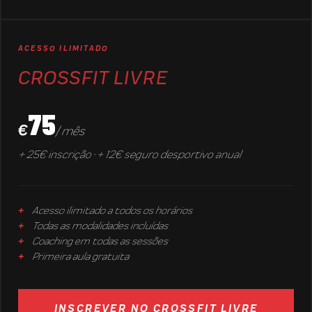
ACESSO ILIMITADO
CROSSFIT LIVRE
75
€
/ mês
+ 25€ inscrição · + 12€ seguro desportivo anual
Acesso ilimitado a todos os horários
Todas as modalidades incluídas
Coaching em todas as sessões
Primeira aula gratuita
INSCREVER NO CROSSFIT LIVRE