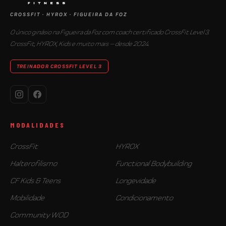
CROSSFIT · HYROX · FIGUEIRA DA FOZ
O único ginásio na Figueira da Foz com coach certificado CrossFit Level 3.
CrossFit, HYROX, Kids e muito mais — desde 2024.
TREINADOR CROSSFIT LEVEL 3
MODALIDADES
CrossFit
HYROX
Halterofilismo
Functional Bodybuilding
CF Kids & Teens
Longevidade
Mobilidade
Condicionamento
Community WOD