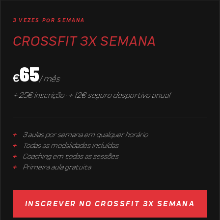
3 VEZES POR SEMANA
CROSSFIT 3X SEMANA
65
€
/ mês
+ 25€ inscrição · + 12€ seguro desportivo anual
3 aulas por semana em qualquer horário
Todas as modalidades incluídas
Coaching em todas as sessões
Primeira aula gratuita
INSCREVER NO CROSSFIT 3X SEMANA