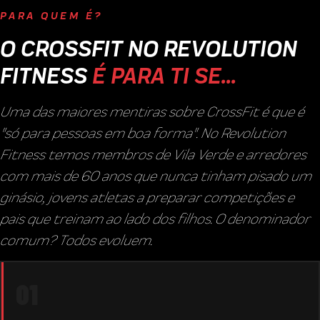
PARA QUEM É?
O CROSSFIT NO REVOLUTION
FITNESS
É PARA TI SE...
Uma das maiores mentiras sobre CrossFit é que é
"só para pessoas em boa forma". No Revolution
Fitness temos membros de Vila Verde e arredores
com mais de 60 anos que nunca tinham pisado um
ginásio, jovens atletas a preparar competições e
pais que treinam ao lado dos filhos. O denominador
comum? Todos evoluem.
01