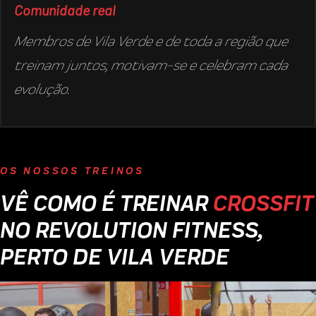
Comunidade real
Membros de Vila Verde e de toda a região que
treinam juntos, motivam-se e celebram cada
evolução.
OS NOSSOS TREINOS
VÊ COMO É TREINAR
CROSSFIT
NO REVOLUTION FITNESS,
PERTO DE VILA VERDE