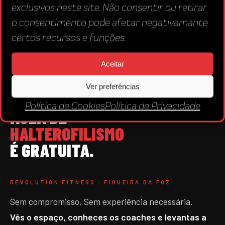
exclusivos neste site. Não consentir ou retirar
o consentimento pode afetar negativamante
certos recursos e funções.
0€
Aceitar
Ver preferências
A TUA PRIMEIRA
Política de Cookies
Política de Privacidade
AULA DE
HALTEROFILISMO
É GRATUITA.
REVOLUTION FITNESS · FIGUEIRA DA FOZ
Sem compromisso. Sem experiência necessária.
Vês o espaço, conheces os coaches e levantas a