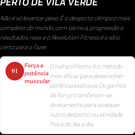
PERTO DE VILA VERDE
Não é só levantar peso. É o desporto olímpico mais
completo do mundo, com técnica, progressão e
resultados reais e o Revolution Fitness é o sítio
certo para o fazer.
Força e
O halterofilismo é o método
01
potência
mais eficaz para desenvolver
muscular
potência explosiva. Os ganhos
de força transferem-se
diretamente para qualquer
outro desporto ou atividade
física do dia a dia.