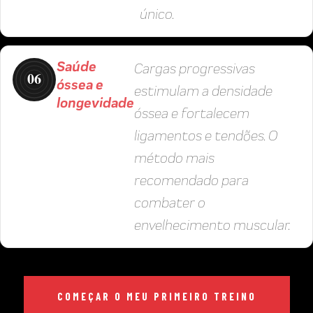
único.
Saúde
Cargas progressivas
06
óssea e
estimulam a densidade
longevidade
óssea e fortalecem
ligamentos e tendões. O
método mais
recomendado para
combater o
envelhecimento muscular.
COMEÇAR O MEU PRIMEIRO TREINO