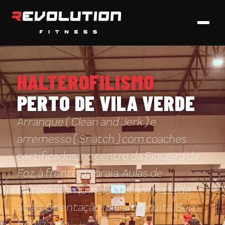
HALTEROFILISMO
PERTO DE VILA VERDE
Arranque ( Clean and Jerk ) e
arremesso ( Snatch ) com coaches
certificados, no centro da Figueira da
Foz, à frente da praia. Aulas de
halterofilismo incluídas no mapa de
aulas. Orientação inicial gratuita. Sem
fidelização.