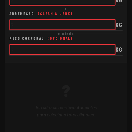
+
ARREMESSO
(CLEAN & JERK)
KG
e ainda
PESO CORPORAL
(OPCIONAL)
KG
?
Introduz os teus levantamentos
para calcular o total olímpico.