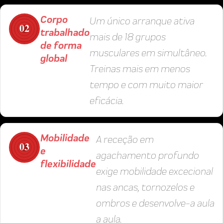
Corpo
Um único arranque ativa
02
trabalhado
mais de 18 grupos
de forma
musculares em simultâneo.
global
Treinas mais em menos
tempo e com muito maior
eficácia.
Mobilidade
A receção em
03
e
agachamento profundo
flexibilidade
exige mobilidade excecional
nas ancas, tornozelos e
ombros e desenvolve-a aula
a aula.