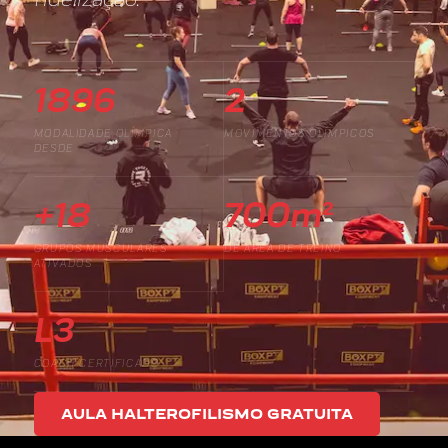
1896
2
MODALIDADE OLÍMPICA
MOVIMENTOS OLÍMPICOS
DESDE
+18
700m²
GRUPOS MUSCULARES
DE ÁREA DE TREINO
ATIVADOS
L3
COACH CERTIFICADO
AULA HALTEROFILISMO GRATUITA