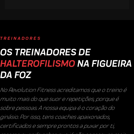
TREINADORES
OS TREINADORES DE
HALTEROFILISMO
NA FIGUEIRA
DA FOZ
No Revolution Fitness acreditamos que o treino é
muito mais do que suor e repetições, porque é
sobre pessoas. A nossa equipa é o coração do
ginásio. Por isso, tens coaches apaixonados,
certificados e sempre prontos a puxar por ti,