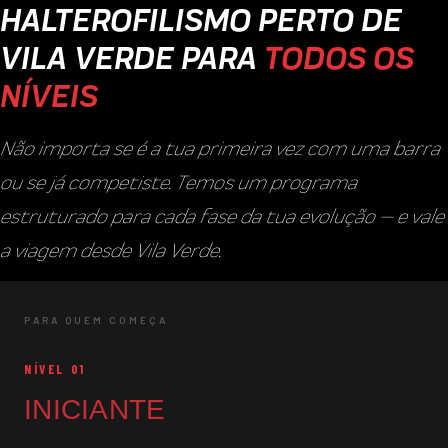
HALTEROFILISMO PERTO DE
VILA VERDE PARA
TODOS OS
NÍVEIS
Não importa se é a tua primeira vez com uma barra
ou se já competiste. Temos um programa
estruturado para cada fase da tua evolução — e vale
a viagem desde Vila Verde.
PARA QUEM COMEÇA
NÍVEL 01
INICIANTE