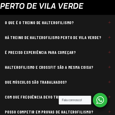
PERTO DE VILA VERDE
+
O QUE É O TREINO DE HALTEROFILISMO?
+
HÁ TREINO DE HALTEROFILISMO PERTO DE VILA VERDE?
+
É PRECISO EXPERIÊNCIA PARA COMEÇAR?
+
HALTEROFILISMO E CROSSFIT SÃO A MESMA COISA?
+
QUE MÚSCULOS SÃO TRABALHADOS?
+
COM QUE FREQUÊNCIA DEVO TREINAR?
Fala connosco!
Fala connosco!
Fala connosco!
Fala connosco!
+
POSSO COMPETIR EM PROVAS DE HALTEROFILISMO?