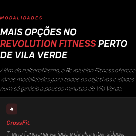
MODALIDADES
MAIS OPÇÕES NO
REVOLUTION FITNESS
PERTO
DE VILA VERDE
Além do halterofilismo, o Revolution Fitness oferece
várias modalidades para todos os objetivos e idades
num só ginásio a poucos minutos de Vila Verde.
🔥
CrossFit
Treino funcional variado e de alta intensidade.